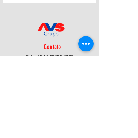
Contato
Cel:
+55 11 98426-4081
Fone:
+55 16 3116-1908
E-mail:
avs@avsprojetos.com.br
Política de Privacidade
Receba Novidades/Atualizações