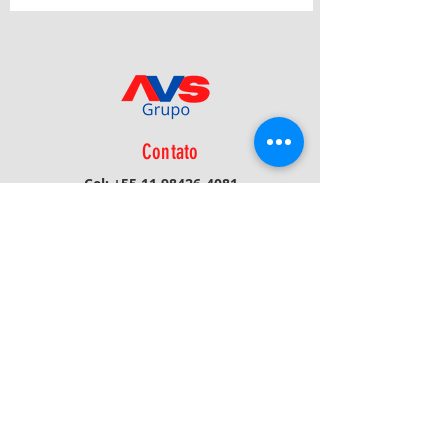
Contato
Cel:
+55 11 98426-4081
Fone:
+55 16 3116-1908
E-mail:
avs@avsprojetos.com.br
Política de Privacidade
Receba Novidades/Atualizações