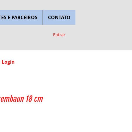
TES E PARCEIROS
CONTATO
Entrar
u Login
zembaun 18 cm