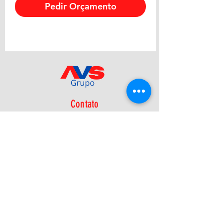
Pedir Orçamento
Contato
Cel:
+55 11 98426-4081
Fone:
+55 16 3116-1908
E-mail:
avs@avsprojetos.com.br
Política de Privacidade